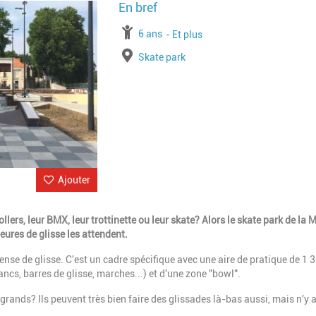
Image
à partir de
6 ans
jusqu'à l'âge de
Et plus
Lieu
Skate park
Ajouter
ollers, leur BMX, leur trottinette ou leur skate? Alors le skate park de la
heures de glisse les attendent.
ense de glisse. C'est un cadre spécifique avec une aire de pratique de 1 
ncs, barres de glisse, marches...) et d'une zone "bowl".
 grands? Ils peuvent très bien faire des glissades là-bas aussi, mais n'y a