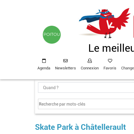
Aller
au
contenu
principal
Le meille
Agenda
Newsletters
Connexion
Favoris
Change
Skate Park à Châtellerault