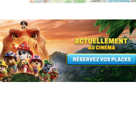
Leaflet | ©
OpenStreetMap
con