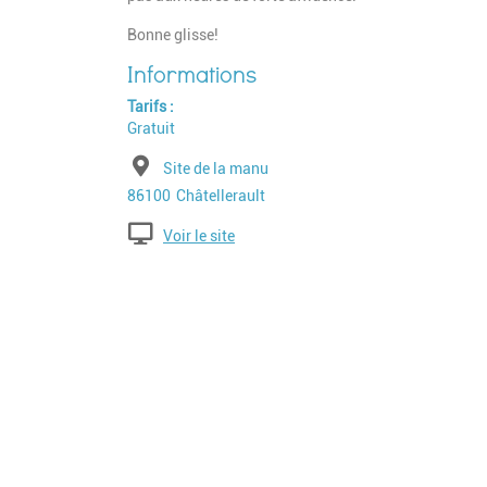
Bonne glisse!
Tarifs
Gratuit
Adresse
Site de la manu
Code postal
Ville
86100
Châtellerault
Voir le site