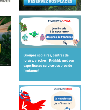
tributors
Groupes scolaires, centres de
loisirs, crèches : Kidiklik met son
expertise au service des pros de
l'enfance !