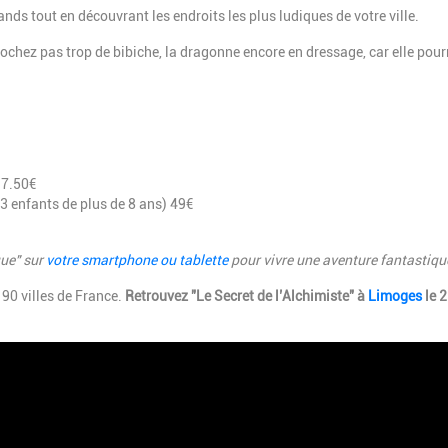
rands tout en découvrant les endroits les plus ludiques de votre ville.
rochez pas trop de bibiche, la dragonne encore en dressage, car elle pour
 17.50€
 3 enfants de plus de 8 ans) 49€
que" sur
votre smartphone ou tablette
pour vivre une aventure fantastique
 90 villes de France.
Retrouvez "Le Secret de l’Alchimiste" à
Limoges
le 2