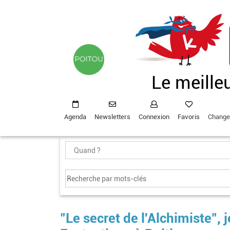
Aller
au
contenu
principal
Le meille
Agenda
Newsletters
Connexion
Favoris
Change
"Le secret de l'Alchimiste",