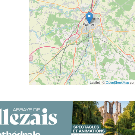
Leaflet | ©
OpenStreetMap
con