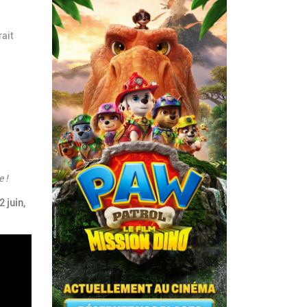
rait
 !
2 juin,