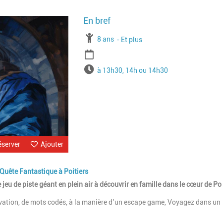
Image
À partir de
8 ans
Jusqu'à l'age de
Et plus
Période
Horaires
à 13h30, 14h ou 14h30
éserver
Ajouter
a Quête Fantastique à Poitiers
eu de piste géant en plein air à découvrir en famille dans le cœur de Poi
vation, de mots codés, à la manière d’un escape game, Voyagez dans un