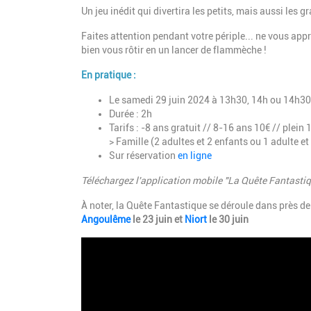
Un jeu inédit qui divertira les petits, mais aussi les g
Faites attention pendant votre périple... ne vous app
bien vous rôtir en un lancer de flammèche !
En pratique :
Le samedi 29 juin 2024 à 13h30, 14h ou 14h30
Durée : 2h
Tarifs : -8 ans gratuit // 8-16 ans 10€ // plein
> Famille (2 adultes et 2 enfants ou 1 adulte et
Sur réservation
en ligne
Téléchargez l'application mobile "La Quête Fantasti
À noter, la Quête Fantastique se déroule dans près de
Angoulême
le 23 juin et
Niort
le 30 juin