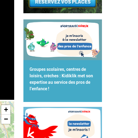
Groupes scolaires, centres de
loisirs, crèches : Kidiklik met son
expertise au service des pros de
l'enfance !
+
−