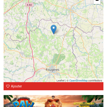
−
Leaflet | ©
OpenStreetMap
contributors
Ajouter