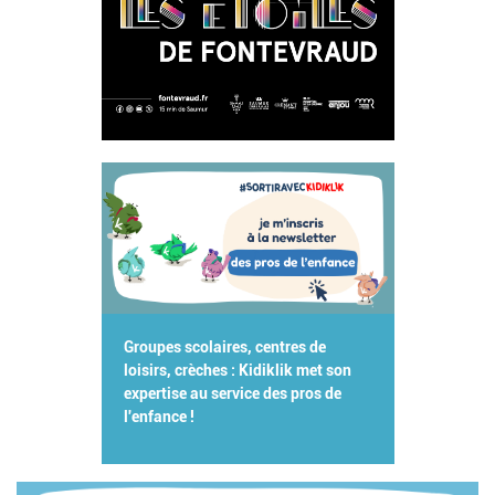
Groupes scolaires, centres de
loisirs, crèches : Kidiklik met son
expertise au service des pros de
l'enfance !