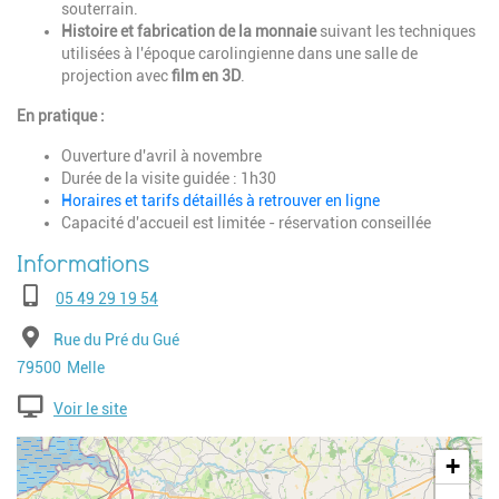
souterrain.
Histoire et fabrication de la monnaie
suivant les techniques
utilisées à l'époque carolingienne dans une salle de
projection avec
film en 3D
.
En pratique :
Ouverture d'avril à novembre
Durée de la visite guidée : 1h30
Horaires et tarifs détaillés à retrouver en ligne
Capacité d'accueil est limitée - réservation conseillée
Téléphone
05 49 29 19 54
Adresse
Rue du Pré du Gué
Code postal
Ville
79500
Melle
Voir le site
Geolocalisation
+