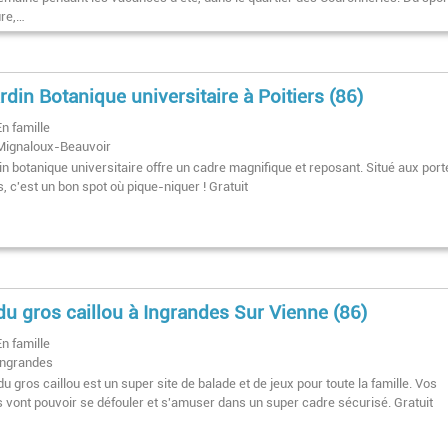
ure,…
ardin Botanique universitaire à Poitiers (86)
En famille
Mignaloux-Beauvoir
in botanique universitaire offre un cadre magnifique et reposant. Situé aux por
s, c'est un bon spot où pique-niquer ! Gratuit
du gros caillou à Ingrandes Sur Vienne (86)
En famille
Ingrandes
du gros caillou est un super site de balade et de jeux pour toute la famille. Vos
s vont pouvoir se défouler et s'amuser dans un super cadre sécurisé. Gratuit