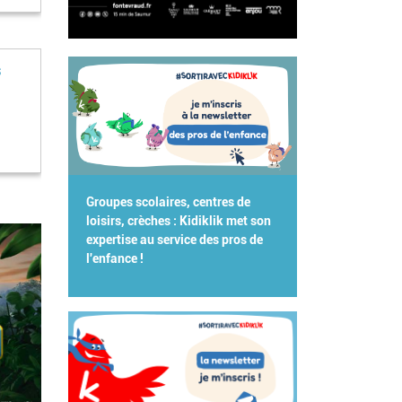
s
Groupes scolaires, centres de
loisirs, crèches : Kidiklik met son
expertise au service des pros de
l'enfance !