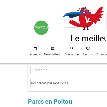
Aller
au
contenu
principal
Le meille
Agenda
Newsletters
Connexion
Favoris
Change
Parcs en Poitou