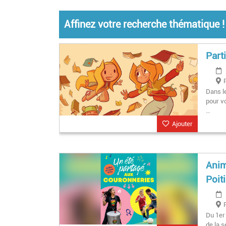
Affinez votre recherche thématique !
Part
Dans le
pour v
…
Ajouter
Anim
Poit
Du 1er 
de la 