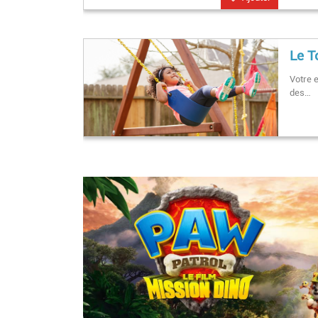
Le T
Votre e
des…