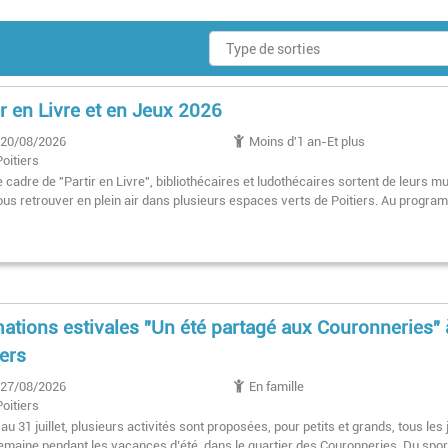
ir en Livre et en Jeux 2026
20/08/2026
Moins d'1 an-Et plus
Poitiers
 cadre de "Partir en Livre", bibliothécaires et ludothécaires sortent de leurs m
ous retrouver en plein air dans plusieurs espaces verts de Poitiers. Au progra
ations estivales "Un été partagé aux Couronneries" 
iers
27/08/2026
En famille
Poitiers
au 31 juillet, plusieurs activités sont proposées, pour petits et grands, tous les
semaine pendant les vacances d’été, dans le quartier des Couronneries. Du spor