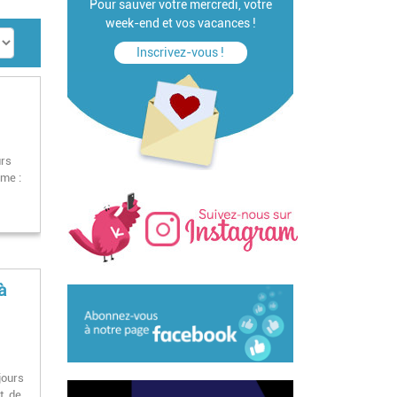
Pour sauver votre mercredi, votre
week-end et vos vacances !
Inscrivez-vous !
urs
mme :
à
 jours
t, de