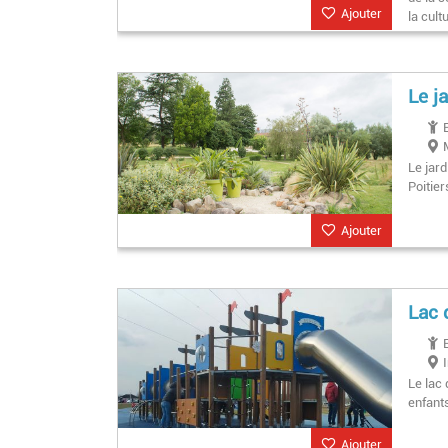
Ajouter
la cult
Le j
Le jard
Poitier
Ajouter
Lac 
Le lac 
enfant
Ajouter